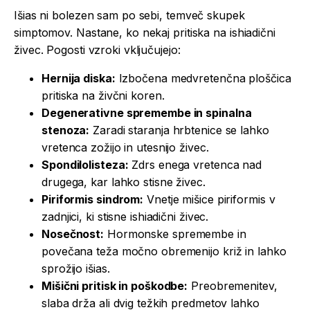
Išias ni bolezen sam po sebi, temveč skupek
simptomov. Nastane, ko nekaj pritiska na ishiadični
živec. Pogosti vzroki vključujejo:
Hernija diska:
Izbočena medvretenčna ploščica
pritiska na živčni koren.
Degenerativne spremembe in spinalna
stenoza:
Zaradi staranja hrbtenice se lahko
vretenca zožijo in utesnijo živec.
Spondilolisteza:
Zdrs enega vretenca nad
drugega, kar lahko stisne živec.
Piriformis sindrom:
Vnetje mišice piriformis v
zadnjici, ki stisne ishiadični živec.
Nosečnost:
Hormonske spremembe in
povečana teža močno obremenijo križ in lahko
sprožijo išias.
Mišični pritisk in poškodbe:
Preobremenitev,
slaba drža ali dvig težkih predmetov lahko