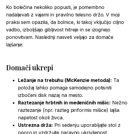
Ko bolečina nekoliko popusti, je pomembno
nadaljevati z vajami in pravilno telesno držo. V moji
praksi sem opazila, da bolnice, ki takoj vključijo ciljno
vadbo, izboljšajo gibljivost hitreje in se izognejo
ponovitvam. Naslednji nasveti veljajo za domače
lajšanje:
Domači ukrepi
Ležanje na trebuhu (McKenzie metoda):
Ta
položaj lahko pomaga samodejno potisniti
izbočeni disk nazaj na mesto.
Raztezanje hrbtnih in medeničnih mišic:
Nežno
raztezanje (npr. razteg piriformis mišice) lajša
napetost okoli živca.
Ustrezna drža:
Pri sedenju uporabljajte stol z
oporo in vzdržujte naravno ukrivljenost