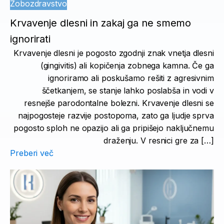
Zobozdravstvo
Krvavenje dlesni in zakaj ga ne smemo
ignorirati
Krvavenje dlesni je pogosto zgodnji znak vnetja dlesni
(gingivitis) ali kopičenja zobnega kamna. Če ga
ignoriramo ali poskušamo rešiti z agresivnim
ščetkanjem, se stanje lahko poslabša in vodi v
resnejše parodontalne bolezni. Krvavenje dlesni se
najpogosteje razvije postopoma, zato ga ljudje sprva
pogosto sploh ne opazijo ali ga pripišejo naključnemu
draženju. V resnici gre za […]
Preberi več