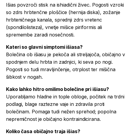
Išias povzroči stisk na ishiadični živec. Pogosti vzroki
so zdrs hrbtenčne ploščice (hernija diska), zožanje
hrbteničnega kanala, sprednji zdrs vretenc
(spondilolisteza), vnetje mišice piriformis ali
spremembe zaradi nosečnosti.
Kateri so glavni simptomi išiasa?
Bolečina ob išiasu je pekoča ali streljajoča, običajno v
spodnjem delu hrbta in zadnjici, ki seva po nogi.
Pogosti so tudi mravljinčenje, otrplost ter mišična
šibkost v nogah.
Kako lahko hitro omilimo bolečine pri išiasu?
Uporabljamo hladne in tople obloge, počitek na trdni
podlagi, blage raztezne vaje in zdravila proti
bolečinam. Pomaga tudi nežen sprehod; popolna
nepremičnost je običajno kontraindicirana.
Koliko časa običajno traja išias?