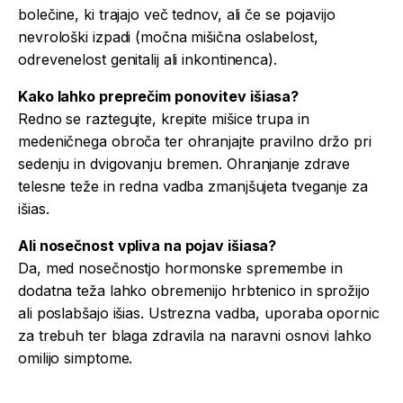
bolečine, ki trajajo več tednov, ali če se pojavijo
nevrološki izpadi (močna mišična oslabelost,
odrevenelost genitalij ali inkontinenca).
Kako lahko preprečim ponovitev išiasa?
Redno se raztegujte, krepite mišice trupa in
medeničnega obroča ter ohranjajte pravilno držo pri
sedenju in dvigovanju bremen. Ohranjanje zdrave
telesne teže in redna vadba zmanjšujeta tveganje za
išias.
Ali nosečnost vpliva na pojav išiasa?
Da, med nosečnostjo hormonske spremembe in
dodatna teža lahko obremenijo hrbtenico in sprožijo
ali poslabšajo išias. Ustrezna vadba, uporaba opornic
za trebuh ter blaga zdravila na naravni osnovi lahko
omilijo simptome.