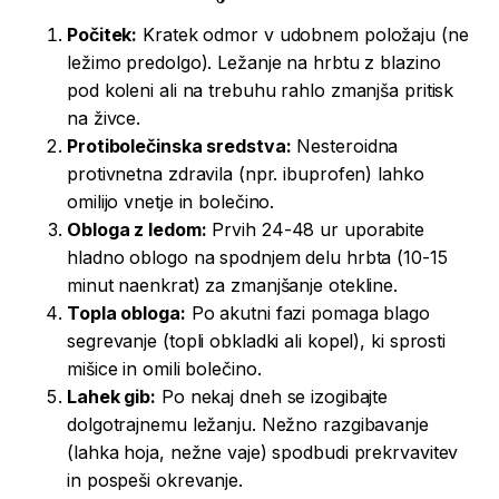
Počitek:
Kratek odmor v udobnem položaju (ne
ležimo predolgo). Ležanje na hrbtu z blazino
pod koleni ali na trebuhu rahlo zmanjša pritisk
na živce.
Protibolečinska sredstva:
Nesteroidna
protivnetna zdravila (npr. ibuprofen) lahko
omilijo vnetje in bolečino.
Obloga z ledom:
Prvih 24-48 ur uporabite
hladno oblogo na spodnjem delu hrbta (10-15
minut naenkrat) za zmanjšanje otekline.
Topla obloga:
Po akutni fazi pomaga blago
segrevanje (topli obkladki ali kopel), ki sprosti
mišice in omili bolečino.
Lahek gib:
Po nekaj dneh se izogibajte
dolgotrajnemu ležanju. Nežno razgibavanje
(lahka hoja, nežne vaje) spodbudi prekrvavitev
in pospeši okrevanje.