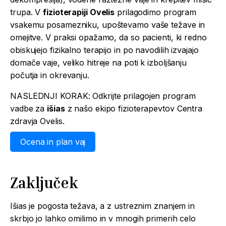
trupa. V
fizioterapiji Ovelis
prilagodimo program
vsakemu posamezniku, upoštevamo vaše težave in
omejitve. V praksi opažamo, da so pacienti, ki redno
obiskujejo fizikalno terapijo in po navodilih izvajajo
domače vaje, veliko hitreje na poti k izboljšanju
počutja in okrevanju.
NASLEDNJI KORAK: Odkrijte prilagojen program
vadbe za
išias
z našo ekipo fizioterapevtov Centra
zdravja Ovelis.
Ocena in plan vaj
Zaključek
Išias je pogosta težava, a z ustreznim znanjem in
skrbjo jo lahko omilimo in v mnogih primerih celo