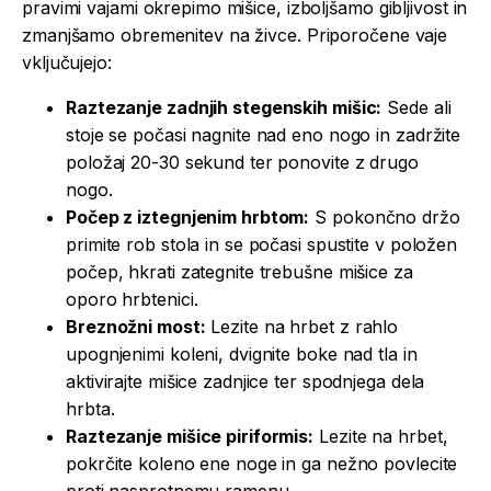
pravimi vajami okrepimo mišice, izboljšamo gibljivost in
zmanjšamo obremenitev na živce. Priporočene vaje
vključujejo:
Raztezanje zadnjih stegenskih mišic:
Sede ali
stoje se počasi nagnite nad eno nogo in zadržite
položaj 20-30 sekund ter ponovite z drugo
nogo.
Počep z iztegnjenim hrbtom:
S pokončno držo
primite rob stola in se počasi spustite v položen
počep, hkrati zategnite trebušne mišice za
oporo hrbtenici.
Breznožni most:
Lezite na hrbet z rahlo
upognjenimi koleni, dvignite boke nad tla in
aktivirajte mišice zadnjice ter spodnjega dela
hrbta.
Raztezanje mišice piriformis:
Lezite na hrbet,
pokrčite koleno ene noge in ga nežno povlecite