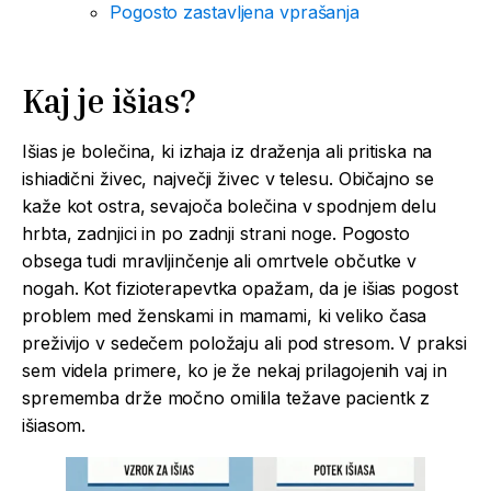
Pogosto zastavljena vprašanja
Kaj je
išias
?
Išias je bolečina, ki izhaja iz draženja ali pritiska na
ishiadični živec, največji živec v telesu. Običajno se
kaže kot ostra, sevajoča bolečina v spodnjem delu
hrbta, zadnjici in po zadnji strani noge. Pogosto
obsega tudi mravljinčenje ali omrtvele občutke v
nogah. Kot fizioterapevtka opažam, da je išias pogost
problem med ženskami in mamami, ki veliko časa
preživijo v sedečem položaju ali pod stresom. V praksi
sem videla primere, ko je že nekaj prilagojenih vaj in
sprememba drže močno omilila težave pacientk z
išiasom.