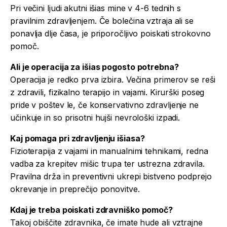
Pri večini ljudi akutni išias mine v 4-6 tednih s
pravilnim zdravljenjem. Če bolečina vztraja ali se
ponavlja dlje časa, je priporočljivo poiskati strokovno
pomoč.
Ali je operacija za išias pogosto potrebna?
Operacija je redko prva izbira. Večina primerov se reši
z zdravili, fizikalno terapijo in vajami. Kirurški poseg
pride v poštev le, če konservativno zdravljenje ne
učinkuje in so prisotni hujši nevrološki izpadi.
Kaj pomaga pri zdravljenju išiasa?
Fizioterapija z vajami in manualnimi tehnikami, redna
vadba za krepitev mišic trupa ter ustrezna zdravila.
Pravilna drža in preventivni ukrepi bistveno podprejo
okrevanje in preprečijo ponovitve.
Kdaj je treba poiskati zdravniško pomoč?
Takoj obiščite zdravnika, če imate hude ali vztrajne