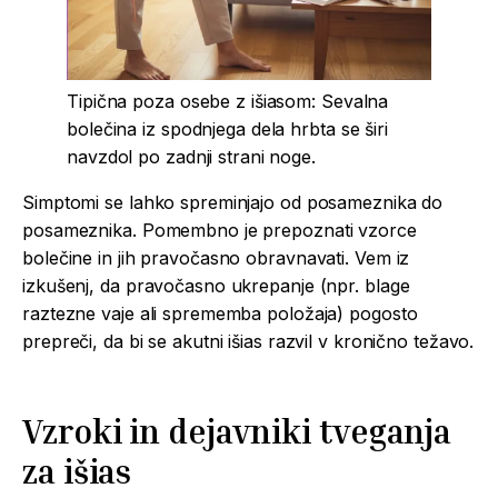
Tipična poza osebe z išiasom: Sevalna
bolečina iz spodnjega dela hrbta se širi
navzdol po zadnji strani noge.
Simptomi se lahko spreminjajo od posameznika do
posameznika. Pomembno je prepoznati vzorce
bolečine in jih pravočasno obravnavati. Vem iz
izkušenj, da pravočasno ukrepanje (npr. blage
raztezne vaje ali sprememba položaja) pogosto
prepreči, da bi se akutni išias razvil v kronično težavo.
Vzroki in dejavniki tveganja
za
išias