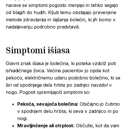
narave se simptomi pogosto menjajo in lahko segajo
od blagih do hudih. Kljub temu obstajajo preverjene
metode zdravljenja in lajšanja bolečin, ki jih bomo v
nadaljevanju podrobno predstavili.
Simptomi
išiasa
Glavni znak išiasa je bolečina, ki poteka vzdolž poti
ishiadičnega živca. Večina pacientov jo opiše kot
pekočo, električnemu udaru podobno bolečino, ki se
širi od spodnjega dela hrbta po zadnjici navzdol v
nogo. Pogosti spremljajoči simptomi so:
Pekoča, sevajoča bolečina:
Običajno jo čutimo
v spodnjem delu hrbta, ki seva v zadnjico in po
nogi.
Mravljinčenje ali otrplost:
Občutki, kot da vam