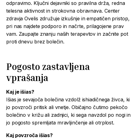
odpravimo. Ključni dejavniki so pravilna drža, redna
telesna aktivnost in strokovna obravnava. Center
zdravja Ovelis združuje izkušnje in empatičen pristop,
pri nas najdete podporo in načrte, prilagojene prav
vam. Zaupajte znanju naših terapevtov in začnite pot
proti dnevu brez bolečin.
Pogosto zastavljena
vprašanja
Kaj je išias?
Išias je sevajoča bolečina vzdolž ishiadičnega živca, ki
jo povzroči pritisk ali vnetje. Običajno čutimo pekočo
bolečino v križu ali zadnjici, ki sega navzdol po nogi in
jo pogosto spremljata mravljinčenje ali otrplost.
Kaj povzroča išias?