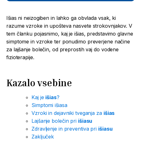
Išias ni neizogiben in lahko ga obvlada vsak, ki
razume vzroke in upošteva nasvete strokovnjakov. V
tem članku pojasnimo, kaj je išias, predstavimo glavne
simptome in vzroke ter ponudimo preverjene načine
za lajšanje bolečin, od preprostih vaj do vodene
fizioterapije.
Kazalo vsebine
Kaj je
išias
?
Simptomi išiasa
Vzroki in dejavniki tveganja za
išias
Lajšanje bolečin pri
išiasu
Zdravljenje in preventiva pri
išiasu
Zaključek