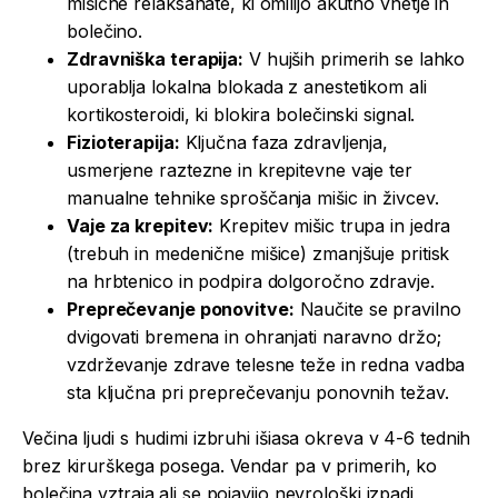
mišične relaksanate, ki omilijo akutno vnetje in
bolečino.
Zdravniška terapija:
V hujših primerih se lahko
uporablja lokalna blokada z anestetikom ali
kortikosteroidi, ki blokira bolečinski signal.
Fizioterapija:
Ključna faza zdravljenja,
usmerjene raztezne in krepitevne vaje ter
manualne tehnike sproščanja mišic in živcev.
Vaje za krepitev:
Krepitev mišic trupa in jedra
(trebuh in medenične mišice) zmanjšuje pritisk
na hrbtenico in podpira dolgoročno zdravje.
Preprečevanje ponovitve:
Naučite se pravilno
dvigovati bremena in ohranjati naravno držo;
vzdrževanje zdrave telesne teže in redna vadba
sta ključna pri preprečevanju ponovnih težav.
Večina ljudi s hudimi izbruhi išiasa okreva v 4-6 tednih
brez kirurškega posega. Vendar pa v primerih, ko
bolečina vztraja ali se pojavijo nevrološki izpadi