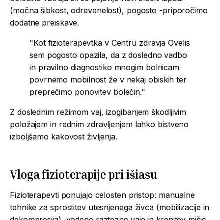
(močna šibkost, odrevenelost), pogosto -priporočimo
dodatne preiskave.
"Kot fizioterapevtka v Centru zdravja Ovelis
sem pogosto opazila, da z dosledno vadbo
in pravilno diagnostiko mnogim bolnicam
povrnemo mobilnost že v nekaj obiskih ter
preprečimo ponovitev bolečin."
Z doslednim režimom vaj, izogibanjem škodljivim
položajem in rednim zdravljenjem lahko bistveno
izboljšamo kakovost življenja.
Vloga fizioterapije pri
išiasu
Fizioterapevti ponujajo celosten pristop: manualne
tehnike za sprostitev utesnjenega živca (mobilizacije in
dekompresija), vodene raztezne vaje in krepitev mišic