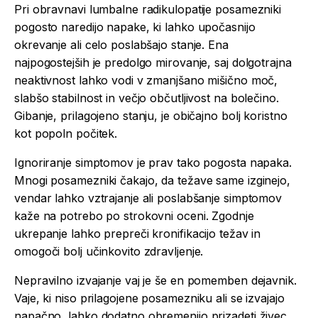
Pri obravnavi lumbalne radikulopatije posamezniki
pogosto naredijo napake, ki lahko upočasnijo
okrevanje ali celo poslabšajo stanje. Ena
najpogostejših je predolgo mirovanje, saj dolgotrajna
neaktivnost lahko vodi v zmanjšano mišično moč,
slabšo stabilnost in večjo občutljivost na bolečino.
Gibanje, prilagojeno stanju, je običajno bolj koristno
kot popoln počitek.
Ignoriranje simptomov je prav tako pogosta napaka.
Mnogi posamezniki čakajo, da težave same izginejo,
vendar lahko vztrajanje ali poslabšanje simptomov
kaže na potrebo po strokovni oceni. Zgodnje
ukrepanje lahko prepreči kronifikacijo težav in
omogoči bolj učinkovito zdravljenje.
Nepravilno izvajanje vaj je še en pomemben dejavnik.
Vaje, ki niso prilagojene posamezniku ali se izvajajo
napačno, lahko dodatno obremenijo prizadeti živec.