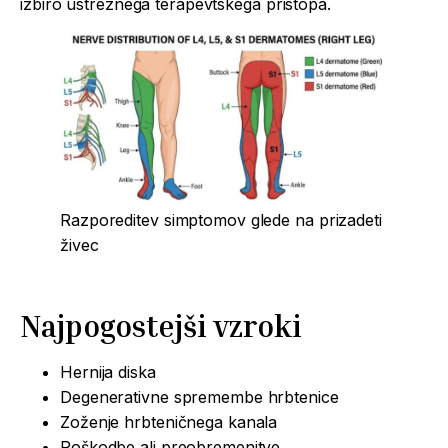
izbiro ustreznega terapevtskega pristopa.
Razporeditev simptomov glede na prizadeti
živec
Najpogostejši vzroki
Hernija diska
Degenerativne spremembe hrbtenice
Zoženje hrbteničnega kanala
Poškodbe ali preobremenitve