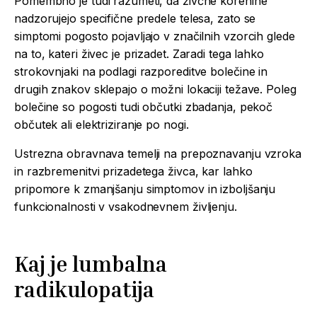
Pomembno je tudi razumeti, da živčne korenine
nadzorujejo specifične predele telesa, zato se
simptomi pogosto pojavljajo v značilnih vzorcih glede
na to, kateri živec je prizadet. Zaradi tega lahko
strokovnjaki na podlagi razporeditve bolečine in
drugih znakov sklepajo o možni lokaciji težave. Poleg
bolečine so pogosti tudi občutki zbadanja, pekoč
občutek ali elektriziranje po nogi.
Ustrezna obravnava temelji na prepoznavanju vzroka
in razbremenitvi prizadetega živca, kar lahko
pripomore k zmanjšanju simptomov in izboljšanju
funkcionalnosti v vsakodnevnem življenju.
Kaj je lumbalna
radikulopatija