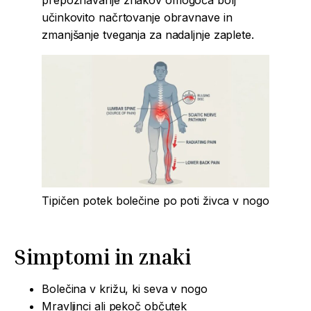
prepoznavanje znakov omogoča bolj
učinkovito načrtovanje obravnave in
zmanjšanje tveganja za nadaljnje zaplete.
Tipičen potek bolečine po poti živca v nogo
Simptomi in znaki
Bolečina v križu, ki seva v nogo
Mravljinci ali pekoč občutek