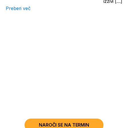
izzivi […]
Preberi več
Rezervirajte termin pri
specialistu
Poskrbimo za vaše zdravje od prvega stika
naprej.
NAROČI SE NA TERMIN