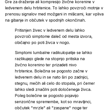
Gre za draženje ali kompresijo živčne korenine v
ledvenem delu hrbtenice. To lahko povzroči motnje v
prenosu signalov med možgani in mišicami, kar vpliva
na gibanje in občutek v spodnjih okončinah.
Pritisnjen živec v ledvenem delu lahko
povzroči simptome daleč od mesta izvora,
običajno po poti živca v nogo.
Simptomi lumbalne radikulopatije se lahko
razlikujejo glede na stopnjo pritiska na
živčno korenino ter prizadeti nivo
hrbtenice. Bolečina se pogosto začne v
ledvenem delu in se nato širi po zadnjici,
stegnu, mečih ali celo do stopala, pri čemer
lahko sledi značilni poti določenega živca.
Poleg bolečine se pogosto pojavijo
senzorične spremembe, kot so mravljinci,
občutek "mrzle" ali "zaspane" noge ter