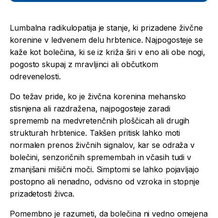
Lumbalna radikulopatija je stanje, ki prizadene živčne
korenine v ledvenem delu hrbtenice. Najpogosteje se
kaže kot bolečina, ki se iz križa širi v eno ali obe nogi,
pogosto skupaj z mravljinci ali občutkom
odrevenelosti.
Do težav pride, ko je živčna korenina mehansko
stisnjena ali razdražena, najpogosteje zaradi
sprememb na medvretenčnih ploščicah ali drugih
strukturah hrbtenice. Takšen pritisk lahko moti
normalen prenos živčnih signalov, kar se odraža v
bolečini, senzoričnih spremembah in včasih tudi v
zmanjšani mišični moči. Simptomi se lahko pojavljajo
postopno ali nenadno, odvisno od vzroka in stopnje
prizadetosti živca.
Pomembno je razumeti, da bolečina ni vedno omejena