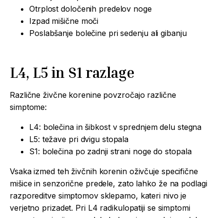
Otrplost določenih predelov noge
Izpad mišične moči
Poslabšanje bolečine pri sedenju ali gibanju
L4, L5 in S1 razlage
Različne živčne korenine povzročajo različne
simptome:
L4: bolečina in šibkost v sprednjem delu stegna
L5: težave pri dvigu stopala
S1: bolečina po zadnji strani noge do stopala
Vsaka izmed teh živčnih korenin oživčuje specifične
mišice in senzorične predele, zato lahko že na podlagi
razporeditve simptomov sklepamo, kateri nivo je
verjetno prizadet. Pri L4 radikulopatiji se simptomi