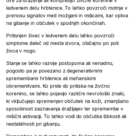
Gre za draženje ali kompresijo živčne korenine v
ledvenem delu hrbtenice. To lahko povzroči motnje v
prenosu signalov med možgani in mišicami, kar vpliva
na gibanje in občutek v spodnjih okončinah.
Pritisnjen živec v ledvenem delu lahko povzroči
simptome daleč od mesta izvora, običajno po poti
živca v nogo.
Stanje se lahko razvije postopoma ali nenadno,
pogosto pa je povezano z degenerativnimi
spremembami hrbtenice ali mehanskimi
obremenitvami. Ko pride do pritiska na živčno
korenino, se lahko pojavijo različni nevrološki znaki,
ki vključujejo spremenjen občutek na koži, zmanjšano
sposobnost zaznavanja dražljajev ter spremembe v
mišični aktivaciji. To lahko vodi do občutka šibkosti ali
nestabilnosti pri gibanju.