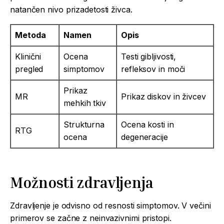
natančen nivo prizadetosti živca.
Metoda
Namen
Opis
Klinični
Ocena
Testi gibljivosti,
pregled
simptomov
refleksov in moči
Prikaz
MR
Prikaz diskov in živcev
mehkih tkiv
Strukturna
Ocena kosti in
RTG
ocena
degeneracije
Možnosti zdravljenja
Zdravljenje je odvisno od resnosti simptomov. V večini
primerov se začne z neinvazivnimi pristopi.