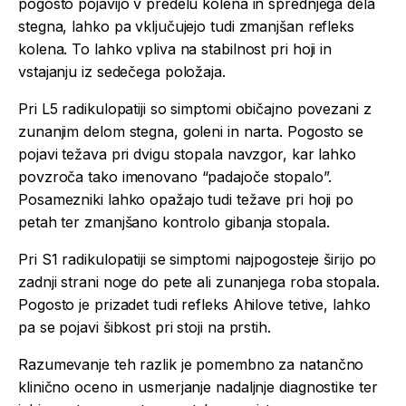
pogosto pojavijo v predelu kolena in sprednjega dela
stegna, lahko pa vključujejo tudi zmanjšan refleks
kolena. To lahko vpliva na stabilnost pri hoji in
vstajanju iz sedečega položaja.
Pri L5 radikulopatiji so simptomi običajno povezani z
zunanjim delom stegna, goleni in narta. Pogosto se
pojavi težava pri dvigu stopala navzgor, kar lahko
povzroča tako imenovano “padajoče stopalo”.
Posamezniki lahko opažajo tudi težave pri hoji po
petah ter zmanjšano kontrolo gibanja stopala.
Pri S1 radikulopatiji se simptomi najpogosteje širijo po
zadnji strani noge do pete ali zunanjega roba stopala.
Pogosto je prizadet tudi refleks Ahilove tetive, lahko
pa se pojavi šibkost pri stoji na prstih.
Razumevanje teh razlik je pomembno za natančno
klinično oceno in usmerjanje nadaljnje diagnostike ter