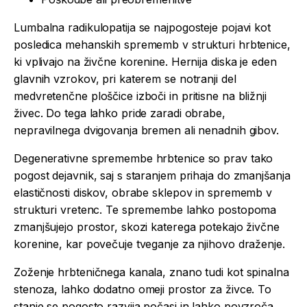
Lumbalna radikulopatija se najpogosteje pojavi kot
posledica mehanskih sprememb v strukturi hrbtenice,
ki vplivajo na živčne korenine. Hernija diska je eden
glavnih vzrokov, pri katerem se notranji del
medvretenčne ploščice izboči in pritisne na bližnji
živec. Do tega lahko pride zaradi obrabe,
nepravilnega dvigovanja bremen ali nenadnih gibov.
Degenerativne spremembe hrbtenice so prav tako
pogost dejavnik, saj s staranjem prihaja do zmanjšanja
elastičnosti diskov, obrabe sklepov in sprememb v
strukturi vretenc. Te spremembe lahko postopoma
zmanjšujejo prostor, skozi katerega potekajo živčne
korenine, kar povečuje tveganje za njihovo draženje.
Zoženje hrbteničnega kanala, znano tudi kot spinalna
stenoza, lahko dodatno omeji prostor za živce. To
stanje se pogosto razvija počasi in lahko povzroča