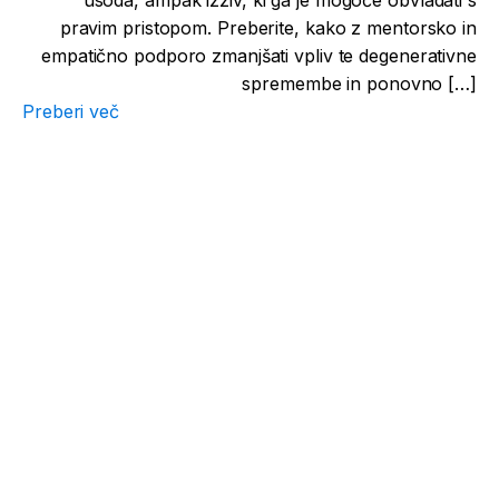
pravim pristopom. Preberite, kako z mentorsko in
empatično podporo zmanjšati vpliv te degenerativne
spremembe in ponovno […]
Preberi več
Rezervirajte termin pri
specialistu
Poskrbimo za vaše zdravje od prvega stika
naprej.