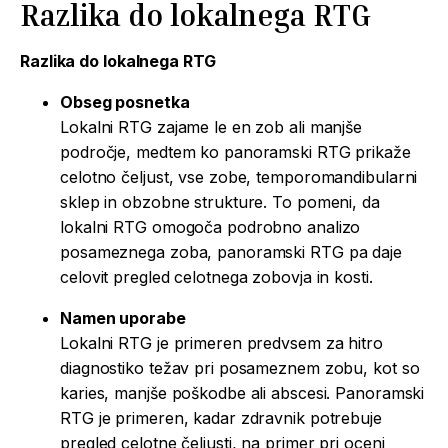
Razlika do lokalnega RTG
Razlika do lokalnega RTG
Obseg posnetka
Lokalni RTG zajame le en zob ali manjše
področje, medtem ko panoramski RTG prikaže
celotno čeljust, vse zobe, temporomandibularni
sklep in obzobne strukture. To pomeni, da
lokalni RTG omogoča podrobno analizo
posameznega zoba, panoramski RTG pa daje
celovit pregled celotnega zobovja in kosti.
Namen uporabe
Lokalni RTG je primeren predvsem za hitro
diagnostiko težav pri posameznem zobu, kot so
karies, manjše poškodbe ali abscesi. Panoramski
RTG je primeren, kadar zdravnik potrebuje
pregled celotne čeljusti, na primer pri oceni