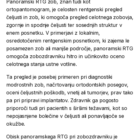
Panoramski RTG zob, znan tudi kot
ortopantomogram, je celosten rentgenski pregled
čeljusti in zob, ki omogoča pregled celotnega zobovja,
zgornje in spodnje čeljusti ter sosednjih struktur v
enem posnetku. V primerjavi z lokalnim,
osredotočenim rentgenskim posnetkom, ki zajema le
posamezen zob ali manjše področje, panoramski RTG
omogoča zobozdravniku hitro in učinkovito oceno
celotnega stanja ustne votline.
Ta pregled je posebej primeren pri diagnostiki
modrostnih zob, načrtovanju ortodontskih posegov,
oceni čeljustnih poškodb, vnetij ali tumorjev, prav tako
pa pri pripravi implantatov. Zdravnik ga pogosto
priporoči tudi pri pacientih s širšimi težavami, kot so
nepojasnjene bolečine v čeljusti ali ponavljajoče se
okužbe.
Obisk panoramskega RTG pri zobozdravniku je