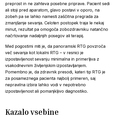
preprost in ne zahteva posebne priprave. Pacient sedi
ali stoji pred aparatom, glavo postavi v oporo, na
zobeh pa se lahko namesti zaščitna pregrada za
zmanjšanje sevanja. Celoten postopek traja le nekaj
minut, rezultat pa omogoča zobozdravniku natančno
načrtovanje nadaljnjih posegov ali terapij.
Med pogostimi miti je, da panoramski RTG povzroča
več sevanja kot lokalni RTG – v resnici je
izpostavljenost sevanju minimalna in primerljiva z
vsakodnevnim življenjskim izpostavljanjem.
Pomembno je, da zdravnik presodi, kateri tip RTG je
za posameznega pacienta najbolj primeren, saj
nepravilna izbira lahko vodi v nepotrebno
izpostavljenost ali pomanjkljivo diagnostiko.
Kazalo vsebine