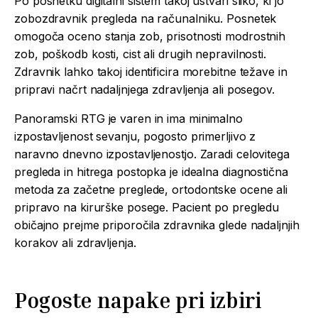
Po posnetku digitalni sistem takoj ustvari sliko, ki jo
zobozdravnik pregleda na računalniku. Posnetek
omogoča oceno stanja zob, prisotnosti modrostnih
zob, poškodb kosti, cist ali drugih nepravilnosti.
Zdravnik lahko takoj identificira morebitne težave in
pripravi načrt nadaljnjega zdravljenja ali posegov.
Panoramski RTG je varen in ima minimalno
izpostavljenost sevanju, pogosto primerljivo z
naravno dnevno izpostavljenostjo. Zaradi celovitega
pregleda in hitrega postopka je idealna diagnostična
metoda za začetne preglede, ortodontske ocene ali
pripravo na kirurške posege. Pacient po pregledu
običajno prejme priporočila zdravnika glede nadaljnjih
korakov ali zdravljenja.
Pogoste napake pri izbiri