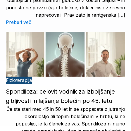
obstoječimi plombami ali globoko v kosteh čeljusti – in
pogosto ne povzročajo bolečine, dokler niso že resno
napredovali. Prav zato je rentgenska […]
Preberi več
Fizioterapija
Spondiloza: celovit vodnik za izboljšanje
gibljivosti in lajšanje bolečin po 45. letu
Če ste stari med 45 in 50 let in se spopadate z jutranjo
okorelostjo ali topimi bolečinami v hrbtu, ki ne
popustijo, je ta članek za vas. Spondiloza ni nujno
usoda, ampak izziv, ki ga je mogoče obvladati s