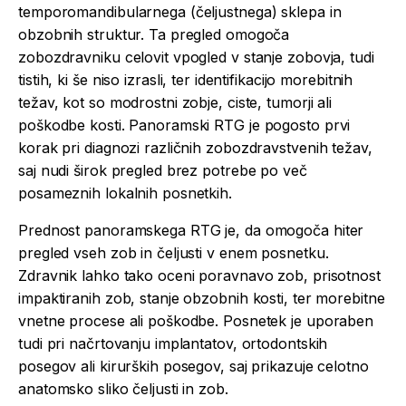
temporomandibularnega (čeljustnega) sklepa in
obzobnih struktur. Ta pregled omogoča
zobozdravniku celovit vpogled v stanje zobovja, tudi
tistih, ki še niso izrasli, ter identifikacijo morebitnih
težav, kot so modrostni zobje, ciste, tumorji ali
poškodbe kosti. Panoramski RTG je pogosto prvi
korak pri diagnozi različnih zobozdravstvenih težav,
saj nudi širok pregled brez potrebe po več
posameznih lokalnih posnetkih.
Prednost panoramskega RTG je, da omogoča hiter
pregled vseh zob in čeljusti v enem posnetku.
Zdravnik lahko tako oceni poravnavo zob, prisotnost
impaktiranih zob, stanje obzobnih kosti, ter morebitne
vnetne procese ali poškodbe. Posnetek je uporaben
tudi pri načrtovanju implantatov, ortodontskih
posegov ali kirurških posegov, saj prikazuje celotno
anatomsko sliko čeljusti in zob.