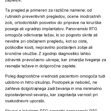
Ta pregled je primeren za različne namene: od
rutinskih preventivnih pregledov, ocene modrostnih
zob, ortodontskih posvetov do priprave na kirurške
posege ali vgradnjo implantatov. Panoramski RTG
omogoča odkrivanje težav, ki so pogosto skrite ali
nevidne pri običajnem pregledu, kot so ciste,
poškodbe kosti, nepravilno postavljeni zobje ali
kronične okužbe. Z zgodnjo diagnostiko lahko
zdravnik pravočasno ukrepa, kar zmanjša tveganje za
resnejše težave in dolgoročne zaplete.
Poleg diagnostične vrednosti pacientom omogoča tudi
udobno in hitro izkušnjo. Postopek je neboleč, ne
zahteva dolgotrajnega zadrževanja in ima minimalno
izpostavljenost sevanju, kar zagotavlja varnost pri
vsakodnevni uporabi.
Skupaj z lokalnimi RTG posnetki panoramski RTG