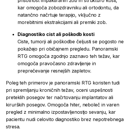
prisotnost impaktiranih zob in strukturo kosti,
kar omogoča zobozdravniku ali ortodontu, da
natančno načrtuje terapijo, vključno z
morebitnimi ekstrakcijami ali premiki zob.
Diagnostiko cist ali poškodb kosti
Ciste, tumorji ali poškodbe čeljusti se pogosto ne
pokažejo pri običajnem pregledu. Panoramski
RTG omogoča zgodnjo zaznavo teh težav, kar
omogoča pravočasno zdravljenje in
preprečevanje resnejših zapletov.
Poleg teh primerov je panoramski RTG koristen tudi
pri spremljanju kroničnih težav, oceni uspešnosti
preteklih posegov ter načrtovanju implantatov ali
kirurških posegov. Omogoča hiter, neboleč in varen
pregled z minimalno izpostavljenostjo sevanju, kar
pacientu nudi celovito diagnostiko brez nepotrebnega
stresa.